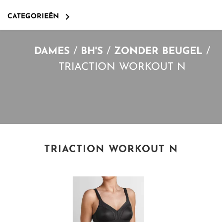

CATEGORIEËN
/
/
/
DAMES
BH'S
ZONDER BEUGEL
TRIACTION WORKOUT N
TRIACTION WORKOUT N
SLIPS
SINGLETS
SUSA
T SHIRTS
BEEREN
BH'S